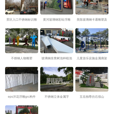
景区入口不锈钢标识雕
黄河玻璃钢彩绘浮雕
美陈玻璃钢卡通雕塑及
塑
花盆
不锈钢人物雕塑
玻璃钢坐凳树池种植池
儿童游乐设施金属廊架
造型
eps洋花浮雕grc构件
不锈钢立体金属字
五岳独尊仿石假山