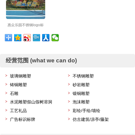
惠众乐园不锈钢logo标
识
经营范围 (what we can do)
玻璃钢雕塑
不锈钢雕塑
铸铜雕塑
砂岩雕塑
石雕
锻铜雕塑
水泥雕塑假山假树溶洞
泡沫雕塑
工艺礼品
彩绘/手绘/墙绘
广告标识标牌
仿古建筑/凉亭/藤架