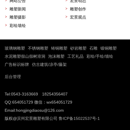
网站公告
宏景动态
雕塑新闻
雕塑创作
雕塑摄影
宏景观点
彩绘墙绘
玻璃钢雕塑
不锈钢雕塑
铸铜雕塑
砂岩雕塑
石雕
锻铜雕塑
水泥雕塑假山假树溶洞
泡沫雕塑
工艺礼品
彩绘/手绘/墙绘
广告标识标牌
仿古建筑/凉亭/藤架
后台管理
Tel:0543-3163669 18254356407
QQ:654051729 微信：wx654051729
Email:hongjingdiaosu@126.com
版权@
滨州宏景雕塑有限公司
鲁ICP备15022537号-1