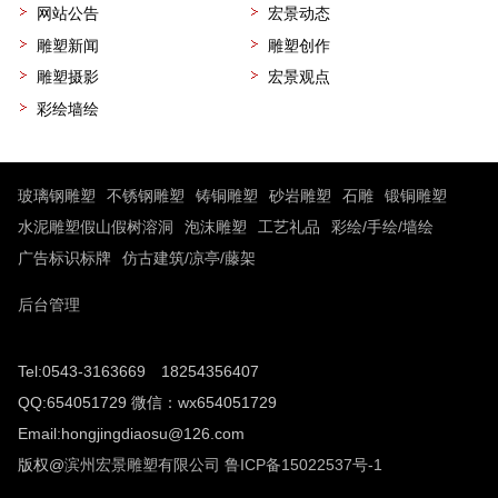
网站公告
宏景动态
雕塑新闻
雕塑创作
雕塑摄影
宏景观点
彩绘墙绘
玻璃钢雕塑
不锈钢雕塑
铸铜雕塑
砂岩雕塑
石雕
锻铜雕塑
水泥雕塑假山假树溶洞
泡沫雕塑
工艺礼品
彩绘/手绘/墙绘
广告标识标牌
仿古建筑/凉亭/藤架
后台管理
Tel:0543-3163669 18254356407
QQ:654051729 微信：wx654051729
Email:hongjingdiaosu@126.com
版权@
滨州宏景雕塑有限公司
鲁ICP备15022537号-1