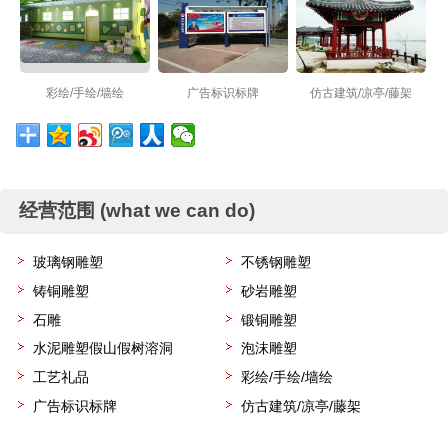
彩绘/手绘/墙绘
广告标识标牌
仿古建筑/凉亭/藤架
经营范围 (what we can do)
玻璃钢雕塑
不锈钢雕塑
铸铜雕塑
砂岩雕塑
石雕
锻铜雕塑
水泥雕塑假山假树溶洞
泡沫雕塑
工艺礼品
彩绘/手绘/墙绘
广告标识标牌
仿古建筑/凉亭/藤架