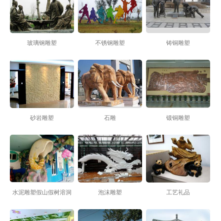
玻璃钢雕塑
不锈钢雕塑
铸铜雕塑
砂岩雕塑
石雕
锻铜雕塑
水泥雕塑假山假树溶洞
泡沫雕塑
工艺礼品