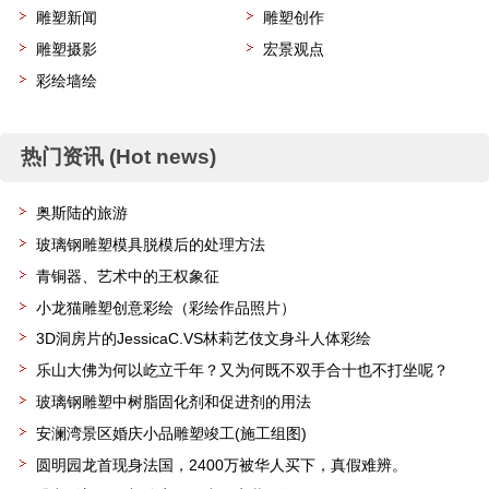
雕塑新闻
雕塑创作
雕塑摄影
宏景观点
彩绘墙绘
热门资讯 (Hot news)
奥斯陆的旅游
玻璃钢雕塑模具脱模后的处理方法
青铜器、艺术中的王权象征
小龙猫雕塑创意彩绘（彩绘作品照片）
3D洞房片的JessicaC.VS林莉艺伎文身斗人体彩绘
乐山大佛为何以屹立千年？又为何既不双手合十也不打坐呢？
玻璃钢雕塑中树脂固化剂和促进剂的用法
安澜湾景区婚庆小品雕塑竣工(施工组图)
圆明园龙首现身法国，2400万被华人买下，真假难辨。