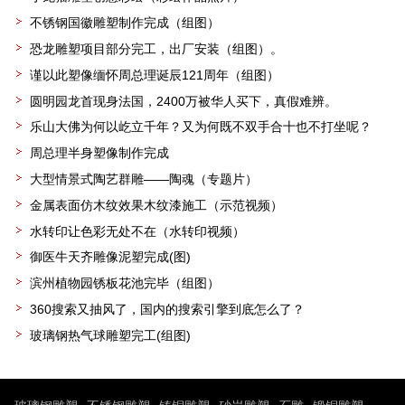
不锈钢国徽雕塑制作完成（组图）
恐龙雕塑项目部分完工，出厂安装（组图）。
谨以此塑像缅怀周总理诞辰121周年（组图）
圆明园龙首现身法国，2400万被华人买下，真假难辨。
乐山大佛为何以屹立千年？又为何既不双手合十也不打坐呢？
周总理半身塑像制作完成
大型情景式陶艺群雕——陶魂（专题片）
金属表面仿木纹效果木纹漆施工（示范视频）
水转印让色彩无处不在（水转印视频）
御医牛天齐雕像泥塑完成(图)
滨州植物园锈板花池完毕（组图）
360搜索又抽风了，国内的搜索引擎到底怎么了？
玻璃钢热气球雕塑完工(组图)