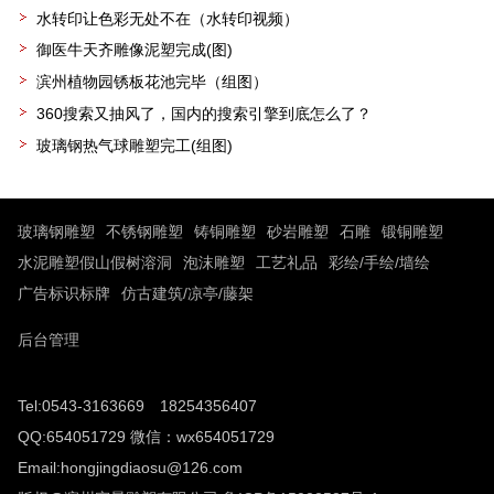
水转印让色彩无处不在（水转印视频）
御医牛天齐雕像泥塑完成(图)
滨州植物园锈板花池完毕（组图）
360搜索又抽风了，国内的搜索引擎到底怎么了？
玻璃钢热气球雕塑完工(组图)
玻璃钢雕塑
不锈钢雕塑
铸铜雕塑
砂岩雕塑
石雕
锻铜雕塑
水泥雕塑假山假树溶洞
泡沫雕塑
工艺礼品
彩绘/手绘/墙绘
广告标识标牌
仿古建筑/凉亭/藤架
后台管理
Tel:0543-3163669 18254356407
QQ:654051729 微信：wx654051729
Email:hongjingdiaosu@126.com