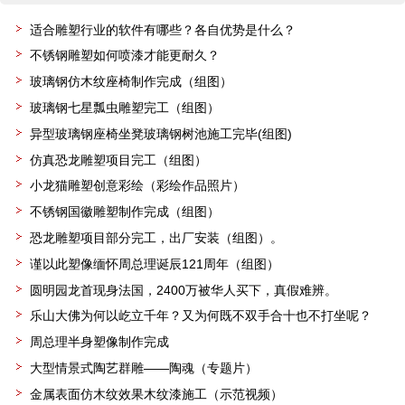
适合雕塑行业的软件有哪些？各自优势是什么？
不锈钢雕塑如何喷漆才能更耐久？
玻璃钢仿木纹座椅制作完成（组图）
玻璃钢七星瓢虫雕塑完工（组图）
异型玻璃钢座椅坐凳玻璃钢树池施工完毕(组图)
仿真恐龙雕塑项目完工（组图）
小龙猫雕塑创意彩绘（彩绘作品照片）
不锈钢国徽雕塑制作完成（组图）
恐龙雕塑项目部分完工，出厂安装（组图）。
谨以此塑像缅怀周总理诞辰121周年（组图）
圆明园龙首现身法国，2400万被华人买下，真假难辨。
乐山大佛为何以屹立千年？又为何既不双手合十也不打坐呢？
周总理半身塑像制作完成
大型情景式陶艺群雕——陶魂（专题片）
金属表面仿木纹效果木纹漆施工（示范视频）