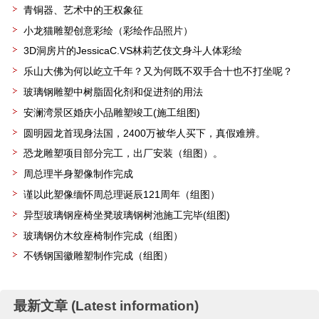
青铜器、艺术中的王权象征
小龙猫雕塑创意彩绘（彩绘作品照片）
3D洞房片的JessicaC.VS林莉艺伎文身斗人体彩绘
乐山大佛为何以屹立千年？又为何既不双手合十也不打坐呢？
玻璃钢雕塑中树脂固化剂和促进剂的用法
安澜湾景区婚庆小品雕塑竣工(施工组图)
圆明园龙首现身法国，2400万被华人买下，真假难辨。
恐龙雕塑项目部分完工，出厂安装（组图）。
周总理半身塑像制作完成
谨以此塑像缅怀周总理诞辰121周年（组图）
异型玻璃钢座椅坐凳玻璃钢树池施工完毕(组图)
玻璃钢仿木纹座椅制作完成（组图）
不锈钢国徽雕塑制作完成（组图）
最新文章 (Latest information)