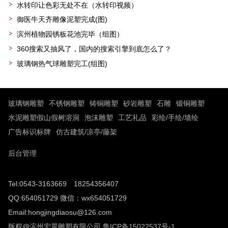
水转印让色彩无处不在（水转印视频）
御医牛天齐雕像泥塑完成(图)
滨州植物园锈板花池完毕（组图）
360搜索又抽风了，国内的搜索引擎到底怎么了？
玻璃钢热气球雕塑完工(组图)
玻璃钢雕塑
不锈钢雕塑
铸铜雕塑
砂岩雕塑
石雕
锻铜雕塑
水泥雕塑假山假树溶洞
泡沫雕塑
工艺礼品
彩绘/手绘/墙绘
广告标识标牌
仿古建筑/凉亭/藤架
后台管理
Tel:0543-3163669 18254356407
QQ:654051729 微信：wx654051729
Email:hongjingdiaosu@126.com
版权@
滨州宏景雕塑有限公司
鲁ICP备15022537号-1