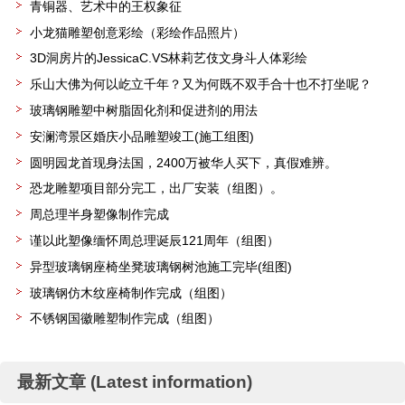
青铜器、艺术中的王权象征
小龙猫雕塑创意彩绘（彩绘作品照片）
3D洞房片的JessicaC.VS林莉艺伎文身斗人体彩绘
乐山大佛为何以屹立千年？又为何既不双手合十也不打坐呢？
玻璃钢雕塑中树脂固化剂和促进剂的用法
安澜湾景区婚庆小品雕塑竣工(施工组图)
圆明园龙首现身法国，2400万被华人买下，真假难辨。
恐龙雕塑项目部分完工，出厂安装（组图）。
周总理半身塑像制作完成
谨以此塑像缅怀周总理诞辰121周年（组图）
异型玻璃钢座椅坐凳玻璃钢树池施工完毕(组图)
玻璃钢仿木纹座椅制作完成（组图）
不锈钢国徽雕塑制作完成（组图）
最新文章 (Latest information)