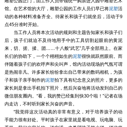
雕塑公园正门，由工作人员带领统一购票进入园中雕塑艺术
馆。在艺术馆的大厅，雕塑公园的工作人员们早已将
泥塑
活
动的各种材料准备齐全。待家长和孩子们就坐后，活动于9
点45分准时开始。
当工作人员将本次活动的规则和主题告知家长和孩子们
后，孩子们就迫不及待地用手中的工具切割起眼前的黄泥
来，切、搓、揉、团……十八般“武艺”几乎全部用上。在家
长们的协助下，一个个栩栩如生的
泥塑
很快就跃然眼前。而
伴随着孩子们的欢呼声和尖叫声，馆内活动现场的气氛可谓
是热闹非凡。许多家长纷纷拿出自己带来的数码相机，为孩
子和孩子亲手制作的
泥塑
拍下具有纪念意义的照片，更多的
家长则是拿出手机拍下照片，然后兴奋地将活动发到自己的
微信朋友圈内。“看，我的赞已经集到快30个啦！”记者在场
内走访，不时听到家长兴奋的声音。
“我觉得这次活动真的非常有意义，对于培养孩子的动
手能力很有好处。平时孩子在家里就是看电视、玩电脑、玩