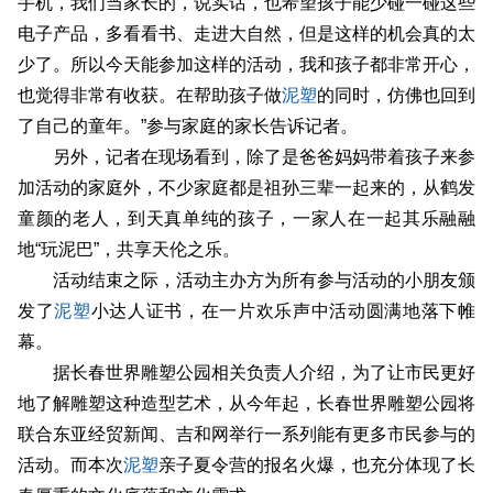
手机，我们当家长的，说实话，也希望孩子能少碰一碰这些
电子产品，多看看书、走进大自然，但是这样的机会真的太
少了。所以今天能参加这样的活动，我和孩子都非常开心，
也觉得非常有收获。在帮助孩子做
泥塑
的同时，仿佛也回到
了自己的童年。”参与家庭的家长告诉记者。
另外，记者在现场看到，除了是爸爸妈妈带着孩子来参
加活动的家庭外，不少家庭都是祖孙三辈一起来的，从鹤发
童颜的老人，到天真单纯的孩子，一家人在一起其乐融融
地“玩泥巴”，共享天伦之乐。
活动结束之际，活动主办方为所有参与活动的小朋友颁
发了
泥塑
小达人证书，在一片欢乐声中活动圆满地落下帷
幕。
据长春世界雕塑公园相关负责人介绍，为了让市民更好
地了解雕塑这种造型艺术，从今年起，长春世界雕塑公园将
联合东亚经贸新闻、吉和网举行一系列能有更多市民参与的
活动。而本次
泥塑
亲子夏令营的报名火爆，也充分体现了长