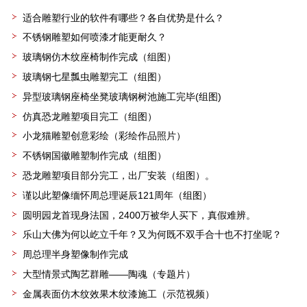
适合雕塑行业的软件有哪些？各自优势是什么？
不锈钢雕塑如何喷漆才能更耐久？
玻璃钢仿木纹座椅制作完成（组图）
玻璃钢七星瓢虫雕塑完工（组图）
异型玻璃钢座椅坐凳玻璃钢树池施工完毕(组图)
仿真恐龙雕塑项目完工（组图）
小龙猫雕塑创意彩绘（彩绘作品照片）
不锈钢国徽雕塑制作完成（组图）
恐龙雕塑项目部分完工，出厂安装（组图）。
谨以此塑像缅怀周总理诞辰121周年（组图）
圆明园龙首现身法国，2400万被华人买下，真假难辨。
乐山大佛为何以屹立千年？又为何既不双手合十也不打坐呢？
周总理半身塑像制作完成
大型情景式陶艺群雕——陶魂（专题片）
金属表面仿木纹效果木纹漆施工（示范视频）