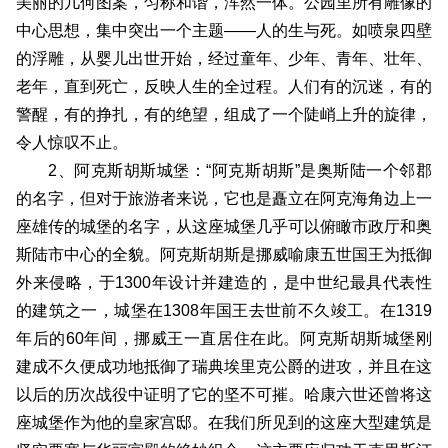
美丽的几何图案，匀称和谐，浑然一体。公园里所有雕像的
中心思想，集中突出一个主题――人的生与死。如喷泉四壁
的浮雕，从婴儿出世开始，经过童年、少年、青年、壮年、
老年，直到死亡，反映人生的全过程。人们有的沉迷，有的
警醒，有的挣扎，有的绝望，组成了一个陡峭上升的旋律，
令人惊叹不止。
2、阿克斯胡斯城堡：“阿克斯胡斯”是奥斯陆一个邻郡
的名字，但对于旅游者来说，它也是矗立在阿克海角边上一
座雄传的城堡的名字，从这座城堡几乎可以俯瞰市政厅和奥
斯陆市中心的全貌。阿克斯胡斯是挪威喻康五世国王为抵御
外来侵略，于1300年设计并建造的，是中世纪最具代表性
的建筑之一，城堡在1308年国王去世前不久竣工。在1319
年后的60年间，挪威王一直居住在此。阿克斯胡斯城堡刚
建成不久便成功地抵御了瑞典埃里克公爵的进攻，并且在这
以后的历次战役中证明了它的坚不可摧。哈康六世还曾将这
座城堡作为他的皇家宫邸。在我们所见到的这座大型建筑是