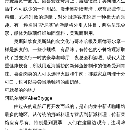
丹麦游览一圈儿。因喜爱泛舟海上，游艇便成了奥斯陆人生
活中不可缺少的一种用品。漫步奥斯陆海湾，观赏那些作工
精细、式样别致的游艇，对外国游客来说是一种极大的乐
趣。有一种名叫“斯尼基”的游艇格外引人注目，两头呈现尖
形，船体为玻璃纤维加固塑料，美观而耐用。
奥斯陆饮食奥斯陆的食文化与哥本哈根及斯德哥尔摩一
样是多变的。一些小规模，有品味，有特色的小餐馆逐渐取
代了过去流行一时的豪华咖啡厅，夜总会和酒吧。现代人注
重健康饮食，所以用近海捕捞的新鲜鱼虾制作的佳肴受到青
睐。喜食肉类的人可以选择火腿和牛肉；挪威家庭料理十分
可口，也可以尝尝当地独特的甜奶酪。
可就餐的的地方
阿凯尔地区AkerBrygge
由过去的造船厂再开发而成的，是市内集中新式咖啡馆
最多的地区。从传统的挪威料理专营店到新派料理，传新菜
馆应有尽有。特别是到夏季，人们在这里边观海，边喝啤