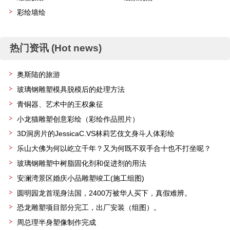
彩绘墙绘
热门资讯 (Hot news)
奥斯陆的旅游
玻璃钢雕塑模具脱模后的处理方法
青铜器、艺术中的王权象征
小龙猫雕塑创意彩绘（彩绘作品照片）
3D洞房片的JessicaC.VS林莉艺伎文身斗人体彩绘
乐山大佛为何以屹立千年？又为何既不双手合十也不打坐呢？
玻璃钢雕塑中树脂固化剂和促进剂的用法
安澜湾景区婚庆小品雕塑竣工(施工组图)
圆明园龙首现身法国，2400万被华人买下，真假难辨。
恐龙雕塑项目部分完工，出厂安装（组图）。
周总理半身塑像制作完成