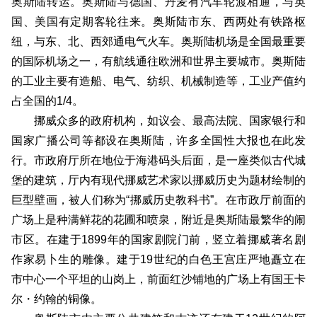
奥斯陆转运。奥斯陆与德国、丹麦有汽车轮渡相通，与英
国、美国有定期客轮往来。奥斯陆市东、西两处有铁路枢
纽，与东、北、西郊通电气火车。奥斯陆机场是全国最重要
的国际机场之一，有航线通往欧洲和世界主要城市。奥斯陆
的工业主要有造船、电气、纺织、机械制造等，工业产值约
占全国的1/4。
挪威众多的政府机构，如议会、最高法院、国家银行和
国家广播公司等都设在奥斯陆，许多全国性大报也在此发
行。市政府厅所在地位于海港码头后面，是一座类似古代城
堡的建筑，厅内有现代挪威艺术家以挪威历史为题材绘制的
巨型壁画，被人们称为“挪威历史教科书”。在市政厅前面的
广场上是种满鲜花的花圃和喷泉，附近是奥斯陆最繁华的闹
市区。在建于1899年的国家剧院门前，竖立着挪威著名剧
作家易卜生的雕像。建于19世纪的白色王宫庄严地矗立在
市中心一个平坦的山岗上，前面红沙铺地的广场上有国王卡
尔・约翰的铜像。