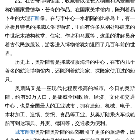
品。在芒奇博物馆里，收藏着以擅长人物画和风景画着
称的画家爱德华・芒奇的作品。在国家美术馆内，陈列着易
卜生的大理
石雕
像。在与市中心一水相隔的比格岛上，有一
座极具特色的挪威民俗博物馆，里面有许多从别处移建来的
中世纪木结构教堂、住宅、作坊和马厩等，这里的讲解员身
着古代民族服装，游客进入博物馆犹如返回了几百年前的世
界。
历史上，奥斯陆曾是挪威征服海洋的中心，在市内几个
著名的航海博物馆内，还陈列着航海家、探险家使用过的船
只。
奥斯陆又是一座现代化程度很高的城市。今日的奥斯
陆，约有50万人口，是挪威全国政治、经济、文化和交通
中心，也是全国最大的工业城市，拥有造船、机械、电子、
木材加工、造纸、纺织、食品等工业。从奥斯陆乘火车或轮
船可到达瑞典、丹麦、德国等，交通极为便利。
城市雕塑
奥斯陆奥斯陆的西郊吸引了更多的旅游者，因