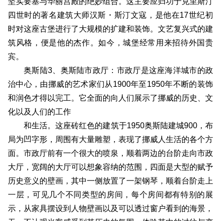
坚实要塞与华丽宫殿的绝妙组合。这主要应归功于克里斯汀
四世时的著名建筑大师汉斯・斯汀文寇，是他在17世纪初
时对这座古堡进行了大规模的扩建和装饰。文艺复兴式的建
筑风格，便是他的杰作。如今，城堡经常用来招待外国贵
宾。
奥斯陆3、奥斯陆市政厅：市政厅是这座海洋城市的政
治中心，由挪威的艺术家们从1900年至1950年不断的装饰
和润色才得以完工。它全面的向人们展示了挪威的历史、文
化以及人们的工作
和生活。这座砖红色的建筑于1950奥斯陆建城900，布
局为凹字形，周围有大量雕塑，表现了挪威人生活的各个方
面。市政厅前有一个很大的喷泉，顺着两边的台阶走向市政
大厅，宽阔的大厅可以想象容纳的范围，四面是大型的赋予
历史意义的壁画，其中一侧放置了一架钢琴，顺着台阶走上
一层，可见几个不同类型的房间，每个房间都有特别的展
示，从家具摆设到人物壁画以及可以透过窗户看到的海景，