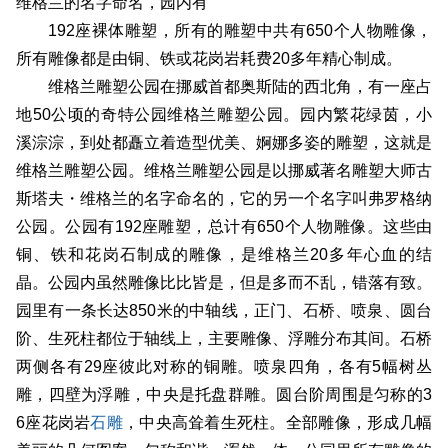
维格兰的名字命名，园内有
192座裸体雕塑，所有的雕塑中共有650个人物雕像，
所有雕像都是由铜、铁或花岗岩耗费20多年精心制成。
维格兰雕塑公园在挪威首都奥斯陆的西北角，有一座占
地50公顷的奇特公园维格兰雕塑公园。园内繁花绿茵，小
溪淙淙，到处都矗立着造型优美、婀娜多姿的雕塑，这就是
维格兰雕塑公园。维格兰雕塑公园是以挪威著名雕塑大师古
斯塔夫・维格兰的名字命名的，它的另一个名字叫弗罗格纳
公园。公园有192座雕塑，总计有650个人物雕像。这些由
铜、铁和花岗石制成的雕像，是维格兰20多年心血的结
晶。公园内虽然雕像比比皆是，但是多而不乱，错落有致。
园里有一条长达850米的中轴线，正门、石桥、喷泉、圆台
阶、生死柱都位于轴线上，主要雕像、浮雕分布其间。石桥
两侧各有29座彼此对称的铜雕。喷泉四角，各有5幅树丛
雕，四壁为浮雕，中央是托盘群雕。圆台阶周围是匀称的3
6座花岗岩
石雕
，中央高耸着生死柱。全部雕像，形成几幅