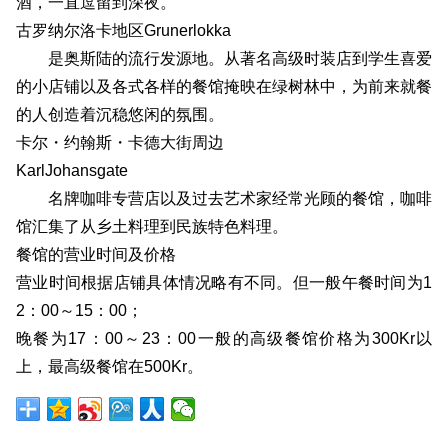
酒，一直逗留到深夜。
古罗纳尔洛卡地区Grunerlokka
是奥斯陆的流行发源地。从著名高级时装店到学生喜爱
的小店铺以及各式各样的餐馆掩映在绿树林中，为前来就餐
的人创造着沉稳悠闲的氛围。
卡尔・约翰斯・卡德大街周边
KarlJohansgate
名牌咖啡专营店以及过去艺术家经常光顾的餐馆，咖啡
馆汇集了从乡土料理到民族特色料理。
餐馆的营业时间及价格
营业时间根据店铺具体情况略有不同。但一般午餐时间为1
2：00～15：00；
晚餐为17：00～23：00一般的高级餐馆价格为300Kr以
上，最高级餐馆在500Kr。