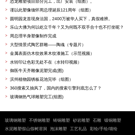
恐龙雕塑项目部分完工，出厂安装（组图）。
谨以此塑像缅怀周总理诞辰121周年（组图）
圆明园龙首现身法国，2400万被华人买下，真假难辨。
乐山大佛为何以屹立千年？又为何既不双手合十也不打坐呢？
周总理半身塑像制作完成
大型情景式陶艺群雕——陶魂（专题片）
金属表面仿木纹效果木纹漆施工（示范视频）
水转印让色彩无处不在（水转印视频）
御医牛天齐雕像泥塑完成(图)
滨州植物园锈板花池完毕（组图）
360搜索又抽风了，国内的搜索引擎到底怎么了？
玻璃钢热气球雕塑完工(组图)
玻璃钢雕塑
不锈钢雕塑
铸铜雕塑
砂岩雕塑
石雕
锻铜雕塑
水泥雕塑假山假树溶洞
泡沫雕塑
工艺礼品
彩绘/手绘/墙绘