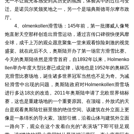
无一不让观光客感受到其历史的氛围，体验其中的过往与变
迁。是诺贝尔奖颁奖地之一，另一个是瑞典斯德哥尔摩市政
厅。
4、olmenkollen滑雪场：145年前，第一批挪威人像弩
炮直射天空那样创造出滑雪运动，通过言传口碑很快便风靡
全球，成千上万的观众愿意聚集一堂来观看惊险刺激的视觉
盛宴。就在此后不久，奥斯陆开办了第一场官方滑雪比赛。
今天的奥斯陆依然是滑雪首府，自1892年以来，Holmenko
llen举办年度大型比赛已成定律，该地也是1952年的奥林匹
克滑雪比赛场地，诞生诸多世界冠军当然也不足为奇。为减
轻滑雪中出现的问题，奥斯陆政府对Holmenkollen滑雪场
进行多达18次的改造。2011年奥斯陆申请了北欧世界锦标
赛，这也是重建场地的一个重要原因。在顶端，外放式的天
台是观看奥斯陆壮丽景致的绝佳空间。该建筑在外立面上更
像是一条绵长的导火索。顶部引燃，沿着山体与建筑外立面
一路向下，观众在这个发着白光的“表演场”下即可驻足观