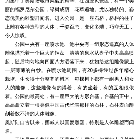
为集中了奥斯陆城市风貌的精华。在西郊风景区，有一个美
丽的福罗尼尔公园，绿树成荫，花草遍地。尤以独特的、姿
态优美的雕塑群闻名。进入公园，是一座石桥，桥栏的柱子
上雕有各种造型的人体，千姿百态，变化多端，巧夺天工，
令人惊叹。
公园中央有一座喷水池，池中央有一组形态逼真的人体
雕像拱托着一个巨大的铜盘，清清的泉水从盘子中央高高喷
起，随后均匀地向四面八方洒落下来，犹如给这组雕像蒙上
一层薄薄的白纱。在喷水池周围，有20多棵经过多年精心
栽培、生长得十分整齐的树木，每棵树下都有一组男人和女
人的雕像，这些雕像有的蹲着，有的坐着，有的互相偎依
着。公园的最高处，有一座巨大的方形台基，台基的正中，
高高矗立着一根类似中国古代华表那样的石柱，石柱表面雕
刻着数不清的人体雕像。
奥斯陆自古以来，挪威人以喜爱雕塑，特别是人体雕塑而闻
名。