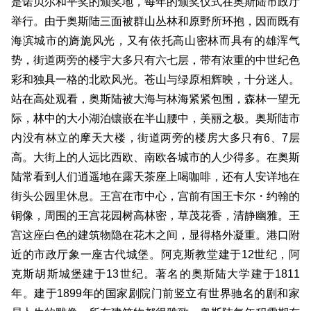
是诺贝尔和平奖的颁奖地，每年的颁奖仪式在奥斯陆市政厅
举行。由于奥斯陆三面被群山丛林和原野所环抱，因而既有
海滨城市的旖旎风光，又有依托高山密林而具有的雄浑气
势，街道两旁的楼宇大多只有六七层，带有浓重的中世纪色
彩和独具一格的北欧风光。苍山与绿原相辉映，十分迷人。
站在高处观看，奥斯陆被大海与林海紧紧包围，森林一望无
际，林中的大小湖泊镶嵌在半山腰中，美丽之极。奥斯陆市
内没有林立的摩天大楼，街道两旁的楼房大多只有6、7层
高。大街上的人远比西欧、南欧各城市的人少得多。在奥斯
陆常看到人们逍遥地在露天茶座上喝咖啡，还有人安详地在
街头公园里休息。王宫在市中心，宫前有国王卡尔・约翰的
铜像，周围的王宫花园树高林密，草茂花香，清静幽雅。王
宫这座白色的建筑物隐在花木之间，显得格外凝重。港口附
近的市政厅象一座古代城堡。阿克斯教堂建于12世纪，阿
克斯胡斯城堡建于13世纪。著名的奥斯陆大学建于1811
年。建于1899年的国家剧院门前竖立有世界驰名的剧和家