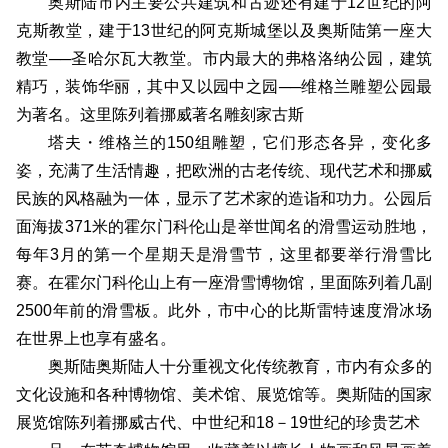
奥斯陆市内主要公共建筑和古迹还有建于12世纪的阿
克斯教堂，建于13世纪的阿克斯城堡以及奥斯陆第一座大
教堂──圣哈尔瓦大教堂。市内最大的弗格洛纳公园，建筑
精巧，装饰华丽，其中又以园中之园──维格兰雕塑公园最
为著名。这里陈列着挪威著名雕刻家古斯
塔夫・维格兰的150组雕塑，它们形态各异，变化多
姿，充满了生活情趣，把欧洲的古老传统、现代艺术和挪威
民族的风格融为一体，显示了艺术家的造诣和功力。公园后
面海拔371米的霍尔门科伦山是举世闻名的滑雪运动胜地，
每年3月的第一个星期天是滑雪节，这里都要举行滑雪比
赛。在霍尔门科伦山上有一座滑雪博物馆，里面陈列着几副
2500年前的滑雪板。此外，市中心的比斯雷特速度滑冰场
在世界上也享有盛名。
奥斯陆奥斯陆人十分重视文化传统教育，市内有众多的
文化设施和各种博物馆、美术馆、展览馆等。奥斯陆的国家
展览馆陈列着挪威古代、中世纪和18－19世纪的珍贵艺术