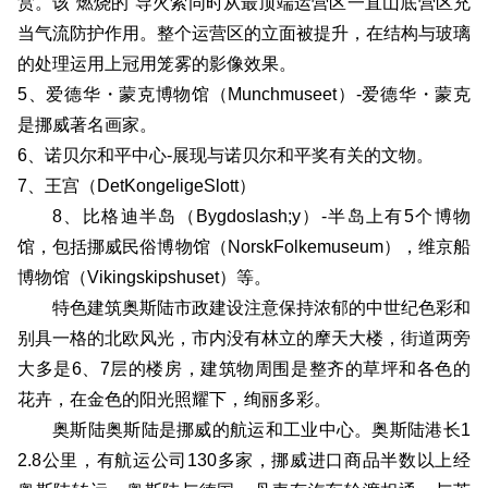
赏。该“燃烧的”导火索同时从最顶端运营区一直山底营区充
当气流防护作用。整个运营区的立面被提升，在结构与玻璃
的处理运用上冠用笼雾的影像效果。
5、爱德华・蒙克博物馆（Munchmuseet）-爱德华・蒙克
是挪威著名画家。
6、诺贝尔和平中心-展现与诺贝尔和平奖有关的文物。
7、王宫（DetKongeligeSlott）
8、比格迪半岛（Bygdoslash;y）-半岛上有5个博物
馆，包括挪威民俗博物馆（NorskFolkemuseum），维京船
博物馆（Vikingskipshuset）等。
特色建筑奥斯陆市政建设注意保持浓郁的中世纪色彩和
别具一格的北欧风光，市内没有林立的摩天大楼，街道两旁
大多是6、7层的楼房，建筑物周围是整齐的草坪和各色的
花卉，在金色的阳光照耀下，绚丽多彩。
奥斯陆奥斯陆是挪威的航运和工业中心。奥斯陆港长1
2.8公里，有航运公司130多家，挪威进口商品半数以上经