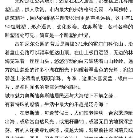
无论是在公共场所，还是在私人居室，都要摆上几尊雕
塑佳品，供人欣赏。市内最大的弗洛格纳公园，布局独特，
建筑精巧，园内的维格兰雕塑公园更是声名远扬。这里有1
50组雕塑，形态逼真，变化多姿。在奥斯陆，各种各样的
雕塑随处可见，简直是一个雕塑的世界。
富罗尼尔公园的背后是海拔371米的霍尔门科伦山，沿
着盘山公路可以驱车抵达山顶。在山上极目远望，无边的林
海笼罩着一座座山头，悠悠浮动的白云缠绕着山山岭岭。远
方的山麓处的许多小湖在阳光下闪耀着翠蓝色的光辉，宛如
碧毯上嵌镶着的颗颗珍珠。冬季，这里冰雪复盖，银白一
片，是举世闻名的滑雪运动的胜地。
城市魅力奥斯陆奥斯陆居民还与大海结下不解之缘，
有着特殊的感情，生活中最大的乐趣是泛舟海上
。在奥斯陆，每逢节假日，人们扶老携幼，合家乘游艇
出海，或欣赏自然风光，或把杆垂钓，或漫无目的地飘浮游
荡。有的人还要穿过峡湾，横越大海，驾艇前往邻国瑞典或