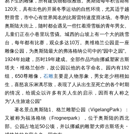
易卜生的雕像，所有建筑物都很雅致。奥斯陆每年积雪期有
120天，具有出色的开展冬季运动的自然环境，尤其适于越
野滑雪，市中心有世界闻名的比斯雷特速度滑冰场。冬季的
奥斯陆大街上，随时都会遇见一些扛着滑雪板的青年男女。
儿童们正在小巷里玩雪撬。城西的山坡上有一个大的跳雪
台，每年都有比赛，观众多达10万。奥维格兰公园是一座
雕像公园，为奥斯陆最大的弗洛格纳公司中的“园中之园”。
1924年始建，历时19年建成。全部作品均由挪威塑家古斯
塔夫・维格兰创作，故公园以他的名字命名。园内有192
组，650尊雕像，
石雕
主要是人物形象，男女老少栩栩如
生，喜怒哀乐淋漓尽致，表现了人从出生至死亡的各个时期
的情况，给观众以许多有关人生的启示，因而有人称之
为“人生旅途公园”
著名景点奥斯陆1、格兰雕塑公园（VigelangPark）：
又被称为福洛格纳（Frognerpark），位于奥斯陆的西北
部。公园占地近50公顷，并以挪威的雕塑大师古斯塔夫・