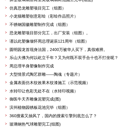
仿真恐龙雕塑项目完工（组图）
小龙猫雕塑创意彩绘（彩绘作品照片）
不锈钢国徽雕塑制作完成（组图）
恐龙雕塑项目部分完工，出厂安装（组图）。
谨以此塑像缅怀周总理诞辰121周年（组图）
圆明园龙首现身法国，2400万被华人买下，真假难辨。
乐山大佛为何以屹立千年？又为何既不双手合十也不打坐呢？
周总理半身塑像制作完成
大型情景式陶艺群雕——陶魂（专题片）
金属表面仿木纹效果木纹漆施工（示范视频）
水转印让色彩无处不在（水转印视频）
御医牛天齐雕像泥塑完成(图)
滨州植物园锈板花池完毕（组图）
360搜索又抽风了，国内的搜索引擎到底怎么了？
玻璃钢热气球雕塑完工(组图)