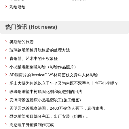
彩绘墙绘
热门资讯 (Hot news)
奥斯陆的旅游
玻璃钢雕塑模具脱模后的处理方法
青铜器、艺术中的王权象征
小龙猫雕塑创意彩绘（彩绘作品照片）
3D洞房片的JessicaC.VS林莉艺伎文身斗人体彩绘
乐山大佛为何以屹立千年？又为何既不双手合十也不打坐呢？
玻璃钢雕塑中树脂固化剂和促进剂的用法
安澜湾景区婚庆小品雕塑竣工(施工组图)
圆明园龙首现身法国，2400万被华人买下，真假难辨。
恐龙雕塑项目部分完工，出厂安装（组图）。
周总理半身塑像制作完成