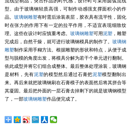
流线型制品，突出作品的时代感，设计时可采用圆弧流线
型。由于玻璃钢轻质高强，可制作动感强支撑面积小的作
品。
玻璃钢雕塑
有时需后涂装表层，胶衣具有流平性，固化
时在张力的作用下有一定的拉平作用，不适宜表现细致纹
理。这些在设计时应慎重考虑。
玻璃钢雕塑
可用
泥塑
，雕塑
完成后，自然干燥，就可进行玻璃钢模具的制作了。
玻璃钢
雕塑
制作采用手糊方法。根据雕塑的形状和特点，从便于成
型与脱模的角度出发，将模具分解为若干个单元进行翻制。
依此成型并将它们组合成整体。最后整体处理涂装，玻璃钢
是材料，先有
泥塑
的模型然后通过石膏把
泥塑
模型翻制出
来。再后来就把玻璃钢刷在石膏模子的表面然后将其拼合等
其凝固。最后把外面的一层石膏去掉剩下的就是玻璃钢模型
了，一部
玻璃钢雕塑
作品便完成了。