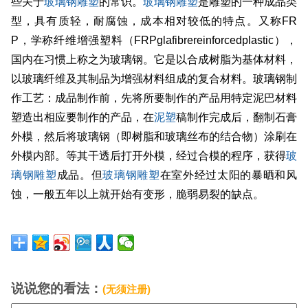
些关于
玻璃钢雕塑
的常识。
玻璃钢雕塑
是雕塑的一种成品类
型，具有质轻，耐腐蚀，成本相对较低的特点。又称FR
P，学称纤维增强塑料（FRPglafibrereinforcedplastic），
国内在习惯上称之为玻璃钢。它是以合成树脂为基体材料，
以玻璃纤维及其制品为增强材料组成的复合材料。玻璃钢制
作工艺：成品制作前，先将所要制作的产品用特定泥巴材料
塑造出相应要制作的产品，在
泥塑
稿制作完成后，翻制石膏
外模，然后将玻璃钢（即树脂和玻璃丝布的结合物）涂刷在
外模内部。等其干透后打开外模，经过合模的程序，获得
玻
璃钢雕塑
成品。但
玻璃钢雕塑
在室外经过太阳的暴晒和风
蚀，一般五年以上就开始有变形，脆弱易裂的缺点。
说说您的看法：
(无须注册)