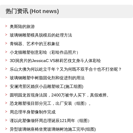
热门资讯 (Hot news)
奥斯陆的旅游
玻璃钢雕塑模具脱模后的处理方法
青铜器、艺术中的王权象征
小龙猫雕塑创意彩绘（彩绘作品照片）
3D洞房片的JessicaC.VS林莉艺伎文身斗人体彩绘
乐山大佛为何以屹立千年？又为何既不双手合十也不打坐呢？
玻璃钢雕塑中树脂固化剂和促进剂的用法
安澜湾景区婚庆小品雕塑竣工(施工组图)
圆明园龙首现身法国，2400万被华人买下，真假难辨。
恐龙雕塑项目部分完工，出厂安装（组图）。
周总理半身塑像制作完成
谨以此塑像缅怀周总理诞辰121周年（组图）
异型玻璃钢座椅坐凳玻璃钢树池施工完毕(组图)