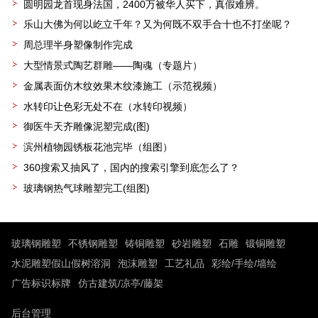
圆明园龙首现身法国，2400万被华人买下，真假难辨。
乐山大佛为何以屹立千年？又为何既不双手合十也不打坐呢？
周总理半身塑像制作完成
大型情景式陶艺群雕——陶魂（专题片）
金属表面仿木纹效果木纹漆施工（示范视频）
水转印让色彩无处不在（水转印视频）
御医牛天齐雕像泥塑完成(图)
滨州植物园锈板花池完毕（组图）
360搜索又抽风了，国内的搜索引擎到底怎么了？
玻璃钢热气球雕塑完工(组图)
玻璃钢雕塑
不锈钢雕塑
铸铜雕塑
砂岩雕塑
石雕
锻铜雕塑
水泥雕塑假山假树溶洞
泡沫雕塑
工艺礼品
彩绘/手绘/墙绘
广告标识标牌
仿古建筑/凉亭/藤架
后台管理