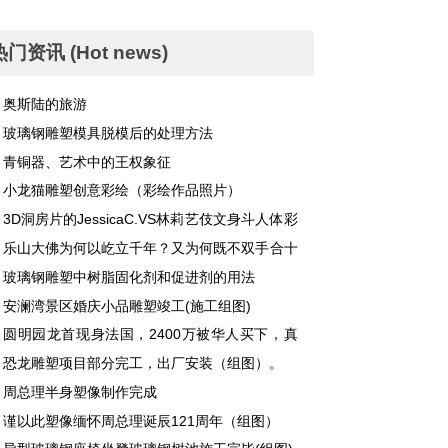
热门资讯 (Hot news)
奥斯陆的旅游
玻璃钢雕塑模具脱模后的处理方法
青铜器、艺术中的王权象征
小龙猫雕塑创意彩绘（彩绘作品照片）
3D洞房片的JessicaC.VS林莉艺伎文身斗人体彩
乐山大佛为何以屹立千年？又为何既不双手合十
不打坐呢？
玻璃钢雕塑中树脂固化剂和促进剂的用法
安澜湾景区婚庆小品雕塑竣工(施工组图)
圆明园龙首现身法国，2400万被华人买下，真
难辨。
恐龙雕塑项目部分完工，出厂安装（组图）。
周总理半身塑像制作完成
谨以此塑像缅怀周总理诞辰121周年（组图）