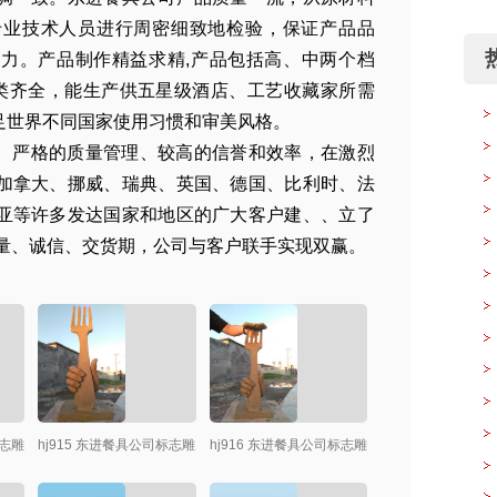
专业技术人员进行周密细致地检验，保证产品品
力。产品制作精益求精,产品包括高、中两个档
等门类齐全，能生产供五星级酒店、工艺收藏家所需
足世界不同国家使用习惯和审美风格。
、严格的质量管理、较高的信誉和效率，在激烈
加拿大、挪威、瑞典、英国、德国、比利时、法
亚等许多发达国家和地区的广大客户建、、立了
质量、诚信、交货期，公司与客户联手实现双赢。
绘
也
假
标志雕
hj915 东进餐具公司标志雕
hj916 东进餐具公司标志雕
塑小稿创作
塑小稿创作