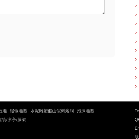
假
也
了
石雕
锻铜雕塑
水泥雕塑假山假树溶洞
泡沫雕塑
T
建筑/凉亭/藤架
Q
E
版