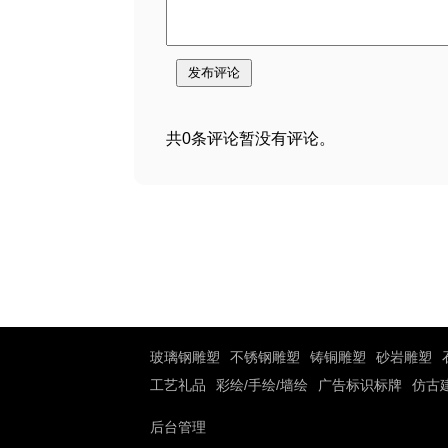
共0条评论暂没有评论。
玻璃钢雕塑
不锈钢雕塑
铸铜雕塑
砂岩雕塑
工艺礼品
彩绘/手绘/墙绘
广告标识标牌
仿古
后台管理