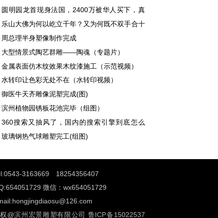
圆明园龙首现身法国，2400万被华人买下，真
难辨。
乐山大佛为何以屹立千年？又为何既不双手合十
不打坐呢？
周总理半身塑像制作完成
大型情景式陶艺群雕——陶魂（专题片）
金属表面仿木纹效果木纹漆施工（示范视频）
水转印让色彩无处不在（水转印视频）
御医牛天齐雕像泥塑完成(图)
滨州植物园锈板花池完毕（组图）
360搜索又抽风了，国内的搜索引擎到底怎么
？
玻璃钢热气球雕塑完工(组图)
el:0543-3163669 18254356407
Q:654051729 微信：wx654051729
mail:hongjingdiaosu@126.com
权@
滨州宏景雕塑有限公司
鲁ICP备15022537