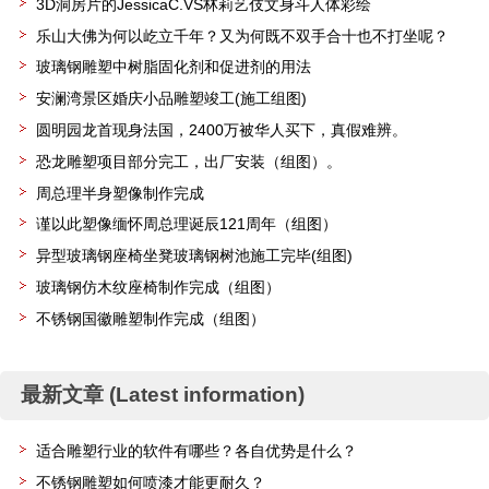
3D洞房片的JessicaC.VS林莉艺伎文身斗人体彩绘
乐山大佛为何以屹立千年？又为何既不双手合十也不打坐呢？
玻璃钢雕塑中树脂固化剂和促进剂的用法
安澜湾景区婚庆小品雕塑竣工(施工组图)
圆明园龙首现身法国，2400万被华人买下，真假难辨。
恐龙雕塑项目部分完工，出厂安装（组图）。
周总理半身塑像制作完成
谨以此塑像缅怀周总理诞辰121周年（组图）
异型玻璃钢座椅坐凳玻璃钢树池施工完毕(组图)
玻璃钢仿木纹座椅制作完成（组图）
不锈钢国徽雕塑制作完成（组图）
最新文章 (Latest information)
适合雕塑行业的软件有哪些？各自优势是什么？
不锈钢雕塑如何喷漆才能更耐久？