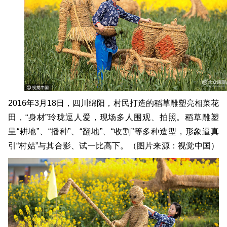
2016年3月18日，四川绵阳，村民打造的稻草雕塑亮相菜花
田，“身材”玲珑逗人爱，现场多人围观、拍照。稻草雕塑
呈“耕地”、“播种”、“翻地”、“收割”等多种造型，形象逼真
引“村姑”与其合影、试一比高下。（图片来源：视觉中国）