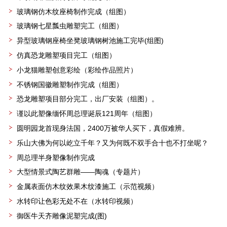
玻璃钢仿木纹座椅制作完成（组图）
玻璃钢七星瓢虫雕塑完工（组图）
异型玻璃钢座椅坐凳玻璃钢树池施工完毕(组图)
仿真恐龙雕塑项目完工（组图）
小龙猫雕塑创意彩绘（彩绘作品照片）
不锈钢国徽雕塑制作完成（组图）
恐龙雕塑项目部分完工，出厂安装（组图）。
谨以此塑像缅怀周总理诞辰121周年（组图）
圆明园龙首现身法国，2400万被华人买下，真假难辨。
乐山大佛为何以屹立千年？又为何既不双手合十也不打坐呢？
周总理半身塑像制作完成
大型情景式陶艺群雕——陶魂（专题片）
金属表面仿木纹效果木纹漆施工（示范视频）
水转印让色彩无处不在（水转印视频）
御医牛天齐雕像泥塑完成(图)