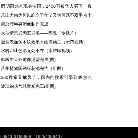
圆明园龙首现身法国，2400万被华人买下，真
难辨。
乐山大佛为何以屹立千年？又为何既不双手合十
不打坐呢？
周总理半身塑像制作完成
大型情景式陶艺群雕——陶魂（专题片）
金属表面仿木纹效果木纹漆施工（示范视频）
水转印让色彩无处不在（水转印视频）
御医牛天齐雕像泥塑完成(图)
滨州植物园锈板花池完毕（组图）
360搜索又抽风了，国内的搜索引擎到底怎么
？
玻璃钢热气球雕塑完工(组图)
el:0543-3163669 18254356407