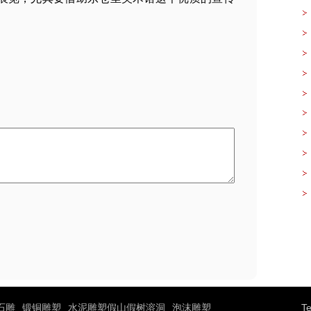
假
也
了
石雕
锻铜雕塑
水泥雕塑假山假树溶洞
泡沫雕塑
T