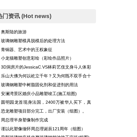
热门资讯 (Hot news)
奥斯陆的旅游
玻璃钢雕塑模具脱模后的处理方法
青铜器、艺术中的王权象征
小龙猫雕塑创意彩绘（彩绘作品照片）
3D洞房片的JessicaC.VS林莉艺伎文身斗人体彩
乐山大佛为何以屹立千年？又为何既不双手合十
不打坐呢？
玻璃钢雕塑中树脂固化剂和促进剂的用法
安澜湾景区婚庆小品雕塑竣工(施工组图)
圆明园龙首现身法国，2400万被华人买下，真
难辨。
恐龙雕塑项目部分完工，出厂安装（组图）。
周总理半身塑像制作完成
谨以此塑像缅怀周总理诞辰121周年（组图）