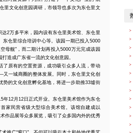
东仓里文化创意园调研，市领导也多次为东仓里文
积达2万多平米，园内设有东仓里美术馆、东仓里
东仓里综合培训中心等。该园一期已投入5000
空母舰”，而二期计划再投入5000万元完成该园
园打造成广东省一流的文化创意园。
活了原有的空置资源，成功吸引众多人流，带动
绘
—又一城商圈的整体发展。同时，东仓里文化创
也
优势的文化创意孵化基地，将进一步助推33墟街
5年12月12日正式开业。东仓里美术馆作为东仓
假
门首家民营省级大型综合美术馆。该馆自建成以
美术作品展等众多展览，吸引了众多国内外的优秀
术推广“窗口”，不但可以吸引本土和外地优秀艺