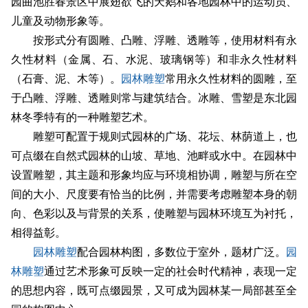
园曲池胜春景区中展翅欲飞的天鹅和各地园林中的运动员、
儿童及动物形象等。
按形式分有圆雕、凸雕、浮雕、透雕等，使用材料有永
久性材料（金属、石、水泥、玻璃钢等）和非永久性材料
（石膏、泥、木等）。
园林雕塑
常用永久性材料的圆雕，至
于凸雕、浮雕、透雕则常与建筑结合。冰雕、雪塑是东北园
林冬季特有的一种雕塑艺术。
雕塑可配置于规则式园林的广场、花坛、林荫道上，也
可点缀在自然式园林的山坡、草地、池畔或水中。在园林中
设置雕塑，其主题和形象均应与环境相协调，雕塑与所在空
间的大小、尺度要有恰当的比例，并需要考虑雕塑本身的朝
向、色彩以及与背景的关系，使雕塑与园林环境互为衬托，
相得益彰。
园林雕塑
配合园林构图，多数位于室外，题材广泛。
园
林雕塑
通过艺术形象可反映一定的社会时代精神，表现一定
的思想内容，既可点缀园景，又可成为园林某一局部甚至全