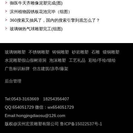
御医牛天齐雕像泥塑完成(图)
滨州植物园锈板花池完毕（组图）
360搜索又抽风了，国内的搜索引擎到底怎么了？
玻璃钢热气球雕塑完工(组图)
玻璃钢雕塑
不锈钢雕塑
铸铜雕塑
砂岩雕塑
石雕
锻铜雕塑
水泥雕塑假山假树溶洞
泡沫雕塑
工艺礼品
彩绘/手绘/墙绘
广告标识标牌
仿古建筑/凉亭/藤架
后台管理
Tel:0543-3163669 18254356407
QQ:654051729 微信：wx654051729
Email:hongjingdiaosu@126.com
版权@
滨州宏景雕塑有限公司
鲁ICP备15022537号-1