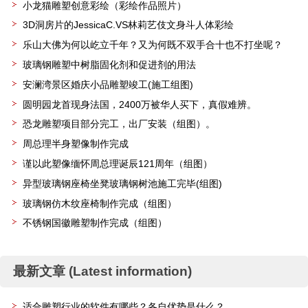
小龙猫雕塑创意彩绘（彩绘作品照片）
3D洞房片的JessicaC.VS林莉艺伎文身斗人体彩绘
乐山大佛为何以屹立千年？又为何既不双手合十也不打坐呢？
玻璃钢雕塑中树脂固化剂和促进剂的用法
安澜湾景区婚庆小品雕塑竣工(施工组图)
圆明园龙首现身法国，2400万被华人买下，真假难辨。
恐龙雕塑项目部分完工，出厂安装（组图）。
周总理半身塑像制作完成
谨以此塑像缅怀周总理诞辰121周年（组图）
异型玻璃钢座椅坐凳玻璃钢树池施工完毕(组图)
玻璃钢仿木纹座椅制作完成（组图）
不锈钢国徽雕塑制作完成（组图）
最新文章 (Latest information)
适合雕塑行业的软件有哪些？各自优势是什么？