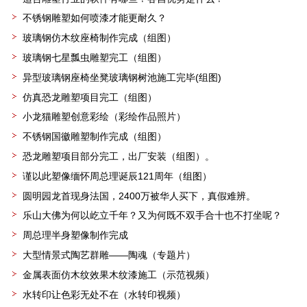
不锈钢雕塑如何喷漆才能更耐久？
玻璃钢仿木纹座椅制作完成（组图）
玻璃钢七星瓢虫雕塑完工（组图）
异型玻璃钢座椅坐凳玻璃钢树池施工完毕(组图)
仿真恐龙雕塑项目完工（组图）
小龙猫雕塑创意彩绘（彩绘作品照片）
不锈钢国徽雕塑制作完成（组图）
恐龙雕塑项目部分完工，出厂安装（组图）。
谨以此塑像缅怀周总理诞辰121周年（组图）
圆明园龙首现身法国，2400万被华人买下，真假难辨。
乐山大佛为何以屹立千年？又为何既不双手合十也不打坐呢？
周总理半身塑像制作完成
大型情景式陶艺群雕——陶魂（专题片）
金属表面仿木纹效果木纹漆施工（示范视频）
水转印让色彩无处不在（水转印视频）