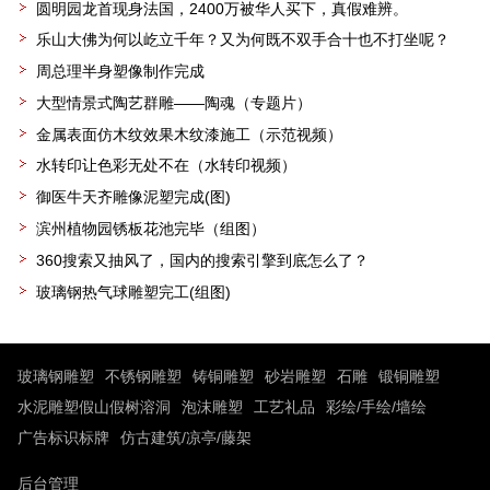
圆明园龙首现身法国，2400万被华人买下，真假难辨。
乐山大佛为何以屹立千年？又为何既不双手合十也不打坐呢？
周总理半身塑像制作完成
大型情景式陶艺群雕——陶魂（专题片）
金属表面仿木纹效果木纹漆施工（示范视频）
水转印让色彩无处不在（水转印视频）
御医牛天齐雕像泥塑完成(图)
滨州植物园锈板花池完毕（组图）
360搜索又抽风了，国内的搜索引擎到底怎么了？
玻璃钢热气球雕塑完工(组图)
玻璃钢雕塑
不锈钢雕塑
铸铜雕塑
砂岩雕塑
石雕
锻铜雕塑
水泥雕塑假山假树溶洞
泡沫雕塑
工艺礼品
彩绘/手绘/墙绘
广告标识标牌
仿古建筑/凉亭/藤架
后台管理