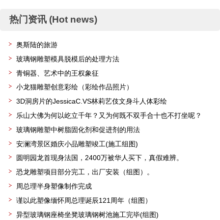
热门资讯 (Hot news)
奥斯陆的旅游
玻璃钢雕塑模具脱模后的处理方法
青铜器、艺术中的王权象征
小龙猫雕塑创意彩绘（彩绘作品照片）
3D洞房片的JessicaC.VS林莉艺伎文身斗人体彩绘
乐山大佛为何以屹立千年？又为何既不双手合十也不打坐呢？
玻璃钢雕塑中树脂固化剂和促进剂的用法
安澜湾景区婚庆小品雕塑竣工(施工组图)
圆明园龙首现身法国，2400万被华人买下，真假难辨。
恐龙雕塑项目部分完工，出厂安装（组图）。
周总理半身塑像制作完成
谨以此塑像缅怀周总理诞辰121周年（组图）
异型玻璃钢座椅坐凳玻璃钢树池施工完毕(组图)