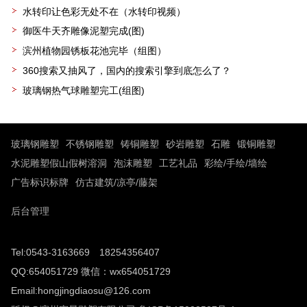
水转印让色彩无处不在（水转印视频）
御医牛天齐雕像泥塑完成(图)
滨州植物园锈板花池完毕（组图）
360搜索又抽风了，国内的搜索引擎到底怎么了？
玻璃钢热气球雕塑完工(组图)
玻璃钢雕塑
不锈钢雕塑
铸铜雕塑
砂岩雕塑
石雕
锻铜雕塑
水泥雕塑假山假树溶洞
泡沫雕塑
工艺礼品
彩绘/手绘/墙绘
广告标识标牌
仿古建筑/凉亭/藤架
后台管理
Tel:0543-3163669 18254356407
QQ:654051729 微信：wx654051729
Email:hongjingdiaosu@126.com