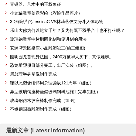
青铜器、艺术中的王权象征
小龙猫雕塑创意彩绘（彩绘作品照片）
3D洞房片的JessicaC.VS林莉艺伎文身斗人体彩绘
乐山大佛为何以屹立千年？又为何既不双手合十也不打坐呢？
玻璃钢雕塑中树脂固化剂和促进剂的用法
安澜湾景区婚庆小品雕塑竣工(施工组图)
圆明园龙首现身法国，2400万被华人买下，真假难辨。
恐龙雕塑项目部分完工，出厂安装（组图）。
周总理半身塑像制作完成
谨以此塑像缅怀周总理诞辰121周年（组图）
异型玻璃钢座椅坐凳玻璃钢树池施工完毕(组图)
玻璃钢仿木纹座椅制作完成（组图）
不锈钢国徽雕塑制作完成（组图）
最新文章 (Latest information)