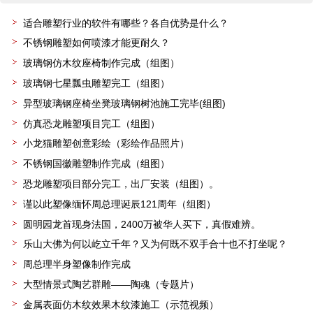
适合雕塑行业的软件有哪些？各自优势是什么？
不锈钢雕塑如何喷漆才能更耐久？
玻璃钢仿木纹座椅制作完成（组图）
玻璃钢七星瓢虫雕塑完工（组图）
异型玻璃钢座椅坐凳玻璃钢树池施工完毕(组图)
仿真恐龙雕塑项目完工（组图）
小龙猫雕塑创意彩绘（彩绘作品照片）
不锈钢国徽雕塑制作完成（组图）
恐龙雕塑项目部分完工，出厂安装（组图）。
谨以此塑像缅怀周总理诞辰121周年（组图）
圆明园龙首现身法国，2400万被华人买下，真假难辨。
乐山大佛为何以屹立千年？又为何既不双手合十也不打坐呢？
周总理半身塑像制作完成
大型情景式陶艺群雕——陶魂（专题片）
金属表面仿木纹效果木纹漆施工（示范视频）