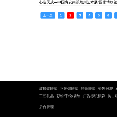
心造天成—中国惠安南派雕刻艺术展”国家博物
上一页
1
2
3
4
5
6
玻璃钢雕塑
不锈钢雕塑
铸铜雕塑
砂岩雕塑
工艺礼品
彩绘/手绘/墙绘
广告标识标牌
仿古
后台管理