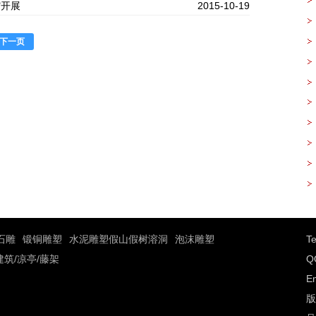
馆开展
2015-10-19
假
也
下一页
共15页
了
石雕
锻铜雕塑
水泥雕塑假山假树溶洞
泡沫雕塑
T
建筑/凉亭/藤架
Q
E
版