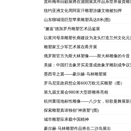
賈科梅蒂回顧展將在滬開展其作品系世界最貴雕
纽约亚洲文化周阿富汗雕塑涉嫌文物被扣押
山东聊城现巨型苹果雕塑高达8米(图)
“邂逅”德加罗丹雕塑艺术品鉴展
以黄河母亲雕塑长廊建设为龙头打造兰州文化元
雕塑家王少军艺术展在甬开展
俄罗斯官方为斯大林塑像——斯大林雕像的今昔
美媒：中国打击象牙买卖显成效象牙雕刻成争议
墨西哥之翼——豪尔赫·马林雕塑展
罗马尼亚政府想众筹600万欧元买雕塑（图）
第九届文展会980米大型群雕将亮相
杭州重现地标性雕像——八少女，轻歌曼舞展新
探索雕塑真谛独创“神唐塑”(图)
城市雕塑应承载中国精神
豪尔赫·马林雕塑作品将在二沙岛展出