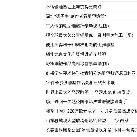
不锈钢雕塑让上海变得更美好
深圳“孺子牛”創作者看雕塑憶當年
牛人做的轮胎雕塑纤毫毕现(组图)
现全球最大关公青铜雕像，目测宇达施工（图）
使用废弃树干和树枝创造的优雅雕塑
滕州龙泉文化广场增设荷花雕塑
彩绘雕塑作品亮相冰雪嘉年华(图)
剑桥学生要求将学校青铜公鸡雕塑归还尼日利亚
10件长沙县雕塑作品亮相纽约艺术展
世界上最大的马形雕塑：“马形水鬼”红装登场
镇江丹阳一主题公园破坏严重雕塑惨遭毒手
雕塑《吻》220万欧元成交：罗丹身后最高成交
山东聊城现大型玻璃钢彩绘雕塑——“大白菜”
长春世界雕塑公园“冰雪童话欢乐谷”本月中旬将