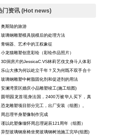
热门资讯 (Hot news)
奥斯陆的旅游
玻璃钢雕塑模具脱模后的处理方法
青铜器、艺术中的王权象征
小龙猫雕塑创意彩绘（彩绘作品照片）
3D洞房片的JessicaC.VS林莉艺伎文身斗人体彩
乐山大佛为何以屹立千年？又为何既不双手合十
不打坐呢？
玻璃钢雕塑中树脂固化剂和促进剂的用法
安澜湾景区婚庆小品雕塑竣工(施工组图)
圆明园龙首现身法国，2400万被华人买下，真
难辨。
恐龙雕塑项目部分完工，出厂安装（组图）。
周总理半身塑像制作完成
谨以此塑像缅怀周总理诞辰121周年（组图）
异型玻璃钢座椅坐凳玻璃钢树池施工完毕(组图)