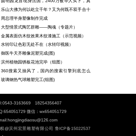
圆明园龙首现身法国，2400万被华人买下，真
难辨。
乐山大佛为何以屹立千年？又为何既不双手合十
不打坐呢？
周总理半身塑像制作完成
大型情景式陶艺群雕——陶魂（专题片）
金属表面仿木纹效果木纹漆施工（示范视频）
水转印让色彩无处不在（水转印视频）
御医牛天齐雕像泥塑完成(图)
滨州植物园锈板花池完毕（组图）
360搜索又抽风了，国内的搜索引擎到底怎么
？
玻璃钢热气球雕塑完工(组图)
el:0543-3163669 18254356407
Q:654051729 微信：wx654051729
mail:hongjingdiaosu@126.com
权@
滨州宏景雕塑有限公司
鲁ICP备15022537