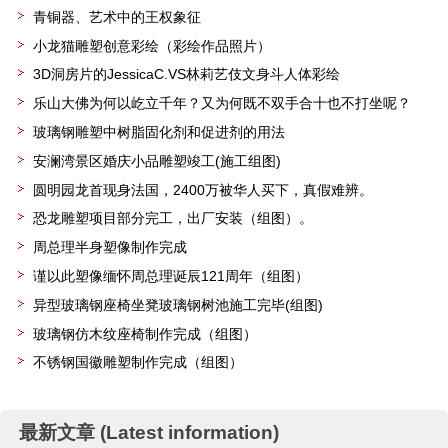
青铜器、艺术中的王权象征
小龙猫雕塑创意彩绘（彩绘作品照片）
3D洞房片的JessicaC.VS林莉艺伎文身斗人体彩绘
乐山大佛为何以屹立千年？又为何既不双手合十也不打坐呢？
玻璃钢雕塑中树脂固化剂和促进剂的用法
安澜湾景区婚庆小品雕塑竣工(施工组图)
圆明园龙首现身法国，2400万被华人买下，真假难辨。
恐龙雕塑项目部分完工，出厂安装（组图）。
周总理半身塑像制作完成
谨以此塑像缅怀周总理诞辰121周年（组图）
异型玻璃钢座椅坐凳玻璃钢树池施工完毕(组图)
玻璃钢仿木纹座椅制作完成（组图）
不锈钢国徽雕塑制作完成（组图）
最新文章 (Latest information)