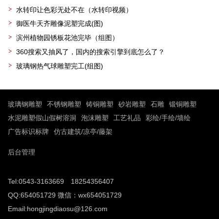
水转印让色彩无处不在（水转印视频）
御医牛天齐雕像泥塑完成(图)
滨州植物园锈板花池完毕（组图）
360搜索又抽风了，国内的搜索引擎到底怎么了？
玻璃钢热气球雕塑完工(组图)
玻璃钢雕塑
不锈钢雕塑
铸铜雕塑
砂岩雕塑
石雕
锻铜雕塑
水泥雕塑假山假树溶洞
泡沫雕塑
工艺礼品
彩绘/手绘/墙绘
广告标识标牌
仿古建筑/凉亭/藤架
后台管理
Tel:0543-3163669 18254356407
QQ:654051729 微信：wx654051729
Email:hongjingdiaosu@126.com