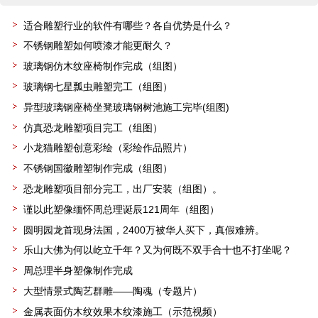
适合雕塑行业的软件有哪些？各自优势是什么？
不锈钢雕塑如何喷漆才能更耐久？
玻璃钢仿木纹座椅制作完成（组图）
玻璃钢七星瓢虫雕塑完工（组图）
异型玻璃钢座椅坐凳玻璃钢树池施工完毕(组图)
仿真恐龙雕塑项目完工（组图）
小龙猫雕塑创意彩绘（彩绘作品照片）
不锈钢国徽雕塑制作完成（组图）
恐龙雕塑项目部分完工，出厂安装（组图）。
谨以此塑像缅怀周总理诞辰121周年（组图）
圆明园龙首现身法国，2400万被华人买下，真假难辨。
乐山大佛为何以屹立千年？又为何既不双手合十也不打坐呢？
周总理半身塑像制作完成
大型情景式陶艺群雕——陶魂（专题片）
金属表面仿木纹效果木纹漆施工（示范视频）